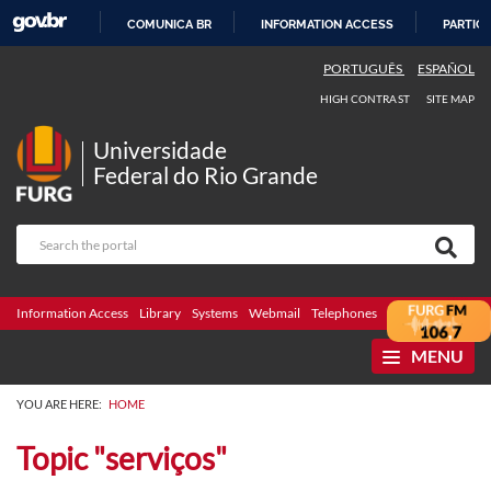
COMUNICA BR
INFORMATION ACCESS
PARTICI
SKIP
PORTUGUÊS
ESPAÑOL
TO
HIGH CONTRAST
SITE MAP
CONTENT
Universidade
Federal do Rio Grande
Information Access
Library
Systems
Webmail
Telephones
Bidding
Ombuds
MENU
YOU ARE HERE:
HOME
Topic "serviços"