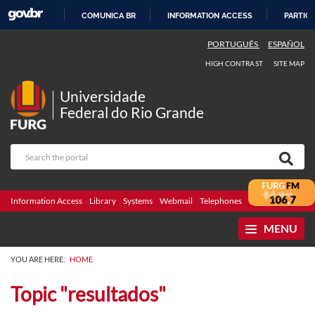
COMUNICA BR
INFORMATION ACCESS
PARTICI
SKIP
PORTUGUÊS
ESPAÑOL
TO
HIGH CONTRAST
SITE MAP
CONTENT
Universidade
Federal do Rio Grande
Information Access
Library
Systems
Webmail
Telephones
Bidding
Ombuds
MENU
YOU ARE HERE:
HOME
Topic "resultados"