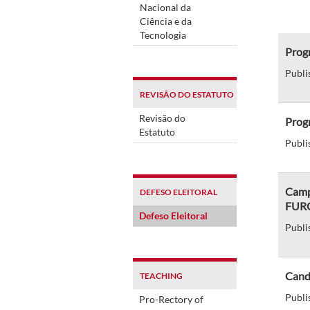
Nacional da
Ciência e da
Tecnologia
Prog
Publi
REVISÃO DO ESTATUTO
Revisão do
Prog
Estatuto
Publi
Camp
DEFESO ELEITORAL
FUR
Defeso Eleitoral
Publi
Candi
TEACHING
Publi
Pro-Rectory of