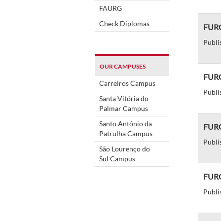
FAURG
Check Diplomas
FURG
Publi
OUR CAMPUSES
FURG 
Carreiros Campus
Publi
Santa Vitória do
Palmar Campus
Santo Antônio da
FURG
Patrulha Campus
Publi
São Lourenço do
Sul Campus
FURG
Publi