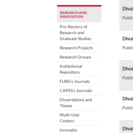
Divu
RESEARCH AND
INNOVATION
Publi
Pro-Rectory of
Research and
Divul
Graduate Studies
Research Projects
Publi
Research Groups
Institutional
Divu
Repository
Publi
FURG's Journals
CAPES's Journals
Divu
Dissertations and
Theses
Publi
Multi-User
Centers
Divu
Innovatio