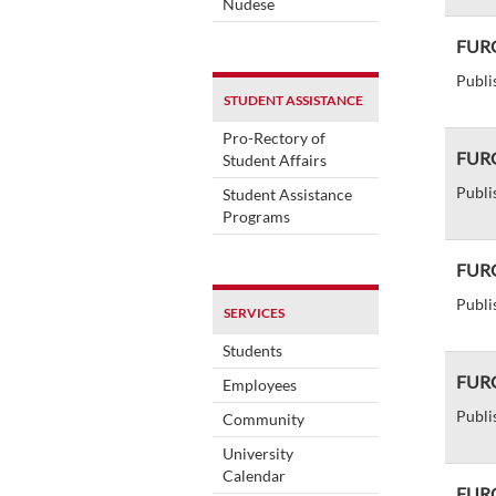
Nudese
FURG
Publi
STUDENT ASSISTANCE
Pro-Rectory of
FURG
Student Affairs
Publi
Student Assistance
Programs
FURG 
Publi
SERVICES
Students
FURG
Employees
Publi
Community
University
Calendar
FURG