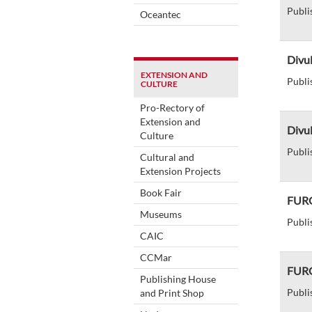
Publi
Oceantec
Divu
EXTENSION AND
Publi
CULTURE
Pro-Rectory of
Extension and
Divu
Culture
Publi
Cultural and
Extension Projects
Book Fair
FURG
Museums
Publi
CAIC
CCMar
FURG 
Publishing House
Publi
and Print Shop