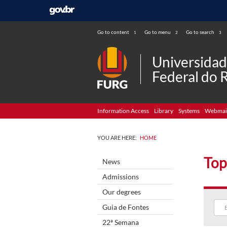
Go to content
Go to menu
Go to search
1
2
3
Universida
Federal do 
Information Access
Library
Systems
Webmai
YOU ARE HERE:
HOME
Top
News
Admissions
Our degrees
Guia de Fontes
22ª Semana