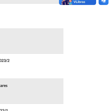
2023/2
tares
022/1