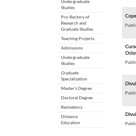
Undergraduate
Studies
Cope
Pro-Rectory of
Research and
Publi
Graduate Studies
Teaching Projects
Curs
Admissions
Ocio
Undergraduate
Publi
Studies
Graduate
Specialization
Divu
Master's Degree
Publi
Doctoral Degree
Resindency
Divu
Distance
Education
Publi