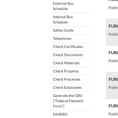
External Bus
Publi
Schedule
Internal Bus
Schedule
FURG
Safety Guide
Publi
Telephones
Check Certificates
FURG
Check Documents
Publi
Check Materials
Check Property
FURG 
Check Processes
Check Employees
Publi
Generate the GRU
("Federal Payment
FURG
Form")
Publi
FAHERG