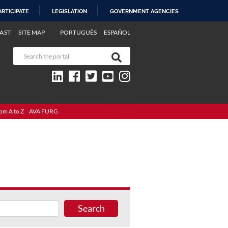
ARTICIPATE
LEGISLATION
GOVERNMENT AGENCIES
AST
SITE MAP
PORTUGUÊS
ESPAÑOL
om A to Z
AVA FURG
Search