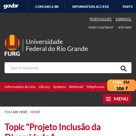
COMUNICA BR
INFORMATION ACCESS
PARTICI
SKIP
PORTUGUÊS
ESPAÑOL
TO
HIGH CONTRAST
SITE MAP
CONTENT
Universidade
Federal do Rio Grande
Information Access
Library
Systems
Webmail
Telephones
Bidding
Ombuds
MENU
YOU ARE HERE:
HOME
Topic "Projeto Inclusão da