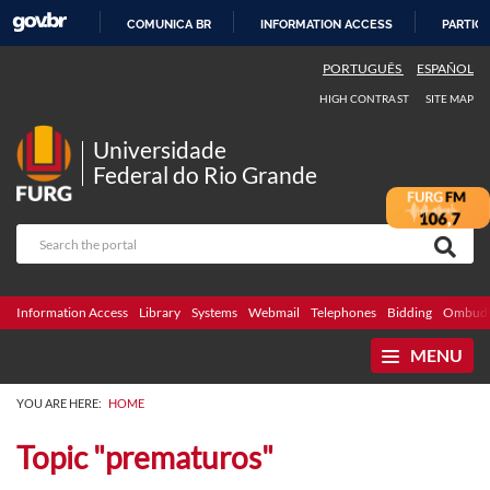
COMUNICA BR
INFORMATION ACCESS
PARTICI
SKIP
PORTUGUÊS
ESPAÑOL
TO
HIGH CONTRAST
SITE MAP
CONTENT
Universidade
Federal do Rio Grande
Information Access
Library
Systems
Webmail
Telephones
Bidding
Ombuds
MENU
YOU ARE HERE:
HOME
Topic "prematuros"