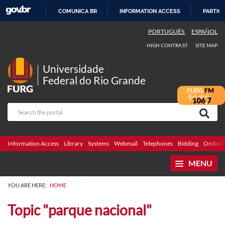
COMUNICA BR
INFORMATION ACCESS
PARTICI
SKIP
PORTUGUÊS
ESPAÑOL
TO
HIGH CONTRAST
SITE MAP
CONTENT
Universidade
Federal do Rio Grande
Information Access
Library
Systems
Webmail
Telephones
Bidding
Ombuds
MENU
YOU ARE HERE:
HOME
Topic "parque nacional"