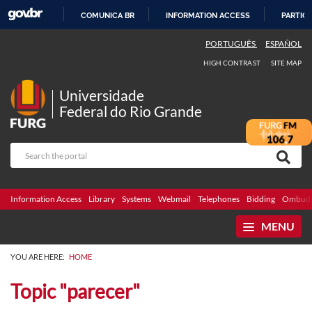
COMUNICA BR
INFORMATION ACCESS
PARTICI
SKIP
PORTUGUÊS
ESPAÑOL
TO
HIGH CONTRAST
SITE MAP
CONTENT
Universidade
Federal do Rio Grande
Information Access
Library
Systems
Webmail
Telephones
Bidding
Ombuds
MENU
YOU ARE HERE:
HOME
Topic "parecer"