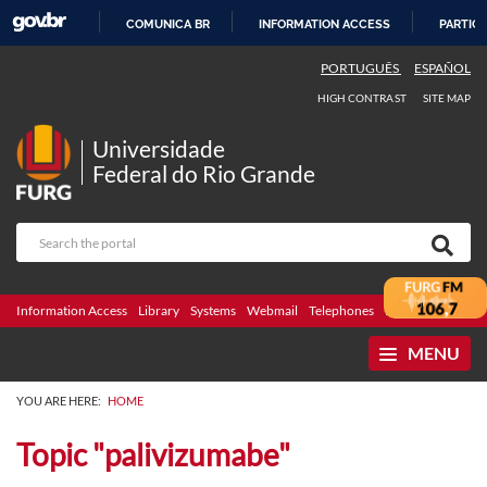
COMUNICA BR
INFORMATION ACCESS
PARTICI
SKIP
PORTUGUÊS
ESPAÑOL
TO
HIGH CONTRAST
SITE MAP
CONTENT
Universidade
Federal do Rio Grande
Information Access
Library
Systems
Webmail
Telephones
Bidding
Ombuds
MENU
YOU ARE HERE:
HOME
Topic "palivizumabe"