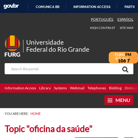
COMUNICA BR
INFORMATION ACCESS
PARTICI
SKIP
PORTUGUÊS
ESPAÑOL
TO
HIGH CONTRAST
SITE MAP
CONTENT
Universidade
Federal do Rio Grande
Information Access
Library
Systems
Webmail
Telephones
Bidding
Ombuds
MENU
YOU ARE HERE:
HOME
Topic "oficina da saúde"