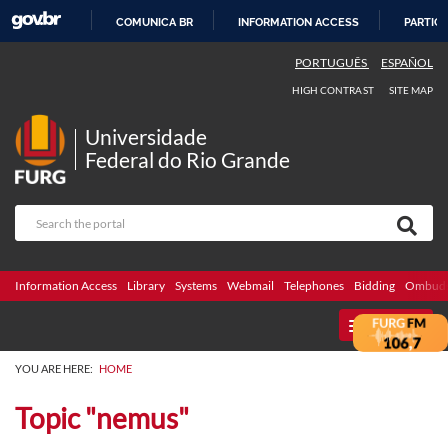
COMUNICA BR
INFORMATION ACCESS
PARTICI
SKIP
PORTUGUÊS
ESPAÑOL
TO
HIGH CONTRAST
SITE MAP
CONTENT
Universidade
Federal do Rio Grande
Information Access
Library
Systems
Webmail
Telephones
Bidding
Ombuds
MENU
YOU ARE HERE:
HOME
Topic "nemus"