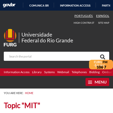
COMUNICA BR
INFORMATION ACCESS
PARTICI
SKIP
PORTUGUÊS
ESPAÑOL
TO
HIGH CONTRAST
SITE MAP
CONTENT
Universidade
Federal do Rio Grande
Information Access
Library
Systems
Webmail
Telephones
Bidding
Ombuds
MENU
YOU ARE HERE:
HOME
Topic "MIT"