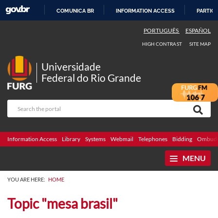
COMUNICA BR
INFORMATION ACCESS
PARTICI
SKIP
PORTUGUÊS
ESPAÑOL
TO
HIGH CONTRAST
SITE MAP
CONTENT
Universidade
Federal do Rio Grande
Information Access
Library
Systems
Webmail
Telephones
Bidding
Ombuds
MENU
YOU ARE HERE:
HOME
Topic "mesa brasil"