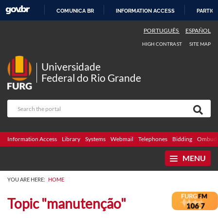
COMUNICA BR
INFORMATION ACCESS
PARTICI
SKIP
PORTUGUÊS
ESPAÑOL
TO
HIGH CONTRAST
SITE MAP
CONTENT
Universidade
Federal do Rio Grande
Information Access
Library
Systems
Webmail
Telephones
Bidding
Ombuds
MENU
YOU ARE HERE:
HOME
Topic "manutenção"