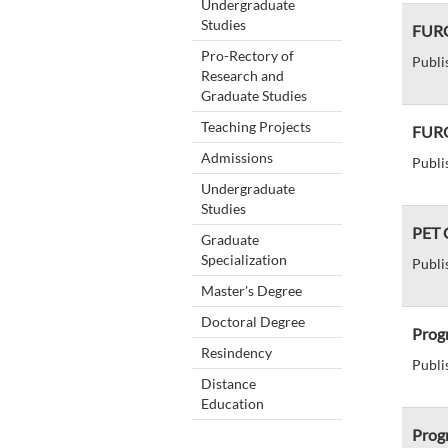
Undergraduate
Studies
FURG 
Pro-Rectory of
Publi
Research and
Graduate Studies
Teaching Projects
FURG
Admissions
Publi
Undergraduate
Studies
PET C
Graduate
Specialization
Publi
Master's Degree
Doctoral Degree
Progr
Resindency
Publi
Distance
Education
Progr