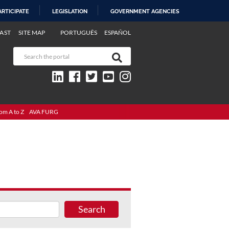
ARTICIPATE
LEGISLATION
GOVERNMENT AGENCIES
AST
SITE MAP
PORTUGUÊS
ESPAÑOL
om A to Z
AVA FURG
Search