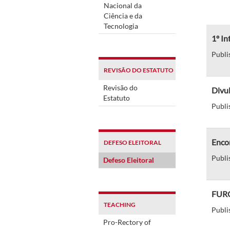
Nacional da
Ciência e da
Tecnologia
1º In
Publi
REVISÃO DO ESTATUTO
Revisão do
Divul
Estatuto
Publi
Encon
DEFESO ELEITORAL
Publi
Defeso Eleitoral
FURG 
TEACHING
Publi
Pro-Rectory of