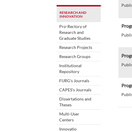
Publi
RESEARCH AND
INNOVATION
Prog
Pro-Rectory of
Research and
Publi
Graduate Studies
Research Projects
Prog
Research Groups
Publi
Institutional
Repository
FURG's Journals
Progr
CAPES's Journals
Publi
Dissertations and
Theses
Multi-User
Centers
Innovatio