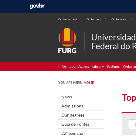
Go to content
Go to menu
Go to search
1
2
3
Universida
Federal do 
Information Access
Library
Systems
Webmai
YOU ARE HERE:
HOME
Top
News
Admissions
Our degrees
Guia de Fontes
22ª Semana