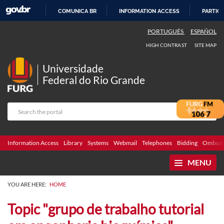
COMUNICA BR
INFORMATION ACCESS
PARTICI
SKIP
PORTUGUÊS
ESPAÑOL
TO
HIGH CONTRAST
SITE MAP
CONTENT
Universidade
Federal do Rio Grande
Information Access
Library
Systems
Webmail
Telephones
Bidding
Ombuds
MENU
YOU ARE HERE:
HOME
Topic "grupo de trabalho tutorial