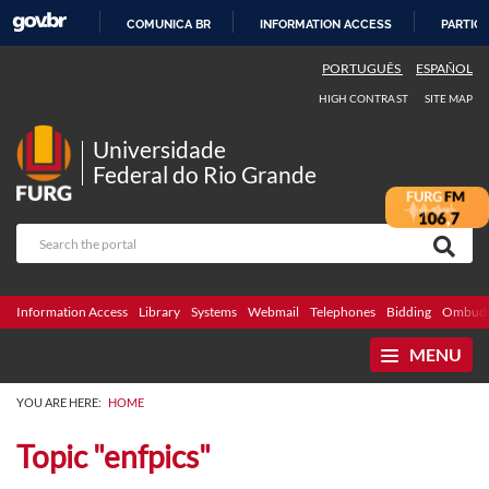
COMUNICA BR
INFORMATION ACCESS
PARTICI
SKIP
PORTUGUÊS
ESPAÑOL
TO
HIGH CONTRAST
SITE MAP
CONTENT
Universidade
Federal do Rio Grande
Information Access
Library
Systems
Webmail
Telephones
Bidding
Ombuds
MENU
YOU ARE HERE:
HOME
Topic "enfpics"