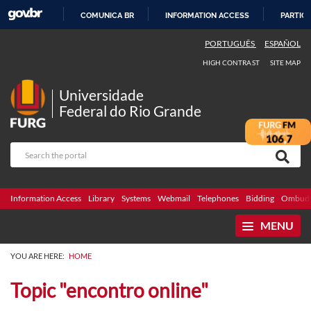
COMUNICA BR
INFORMATION ACCESS
PARTICI
SKIP
PORTUGUÊS
ESPAÑOL
TO
HIGH CONTRAST
SITE MAP
CONTENT
Universidade
Federal do Rio Grande
Information Access
Library
Systems
Webmail
Telephones
Bidding
Ombuds
MENU
YOU ARE HERE:
HOME
Topic "encontro online"