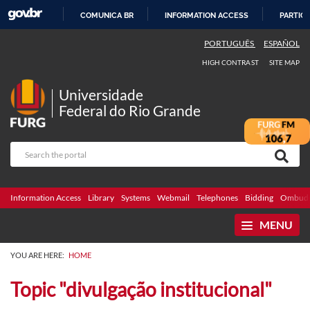
COMUNICA BR
INFORMATION ACCESS
PARTICI
SKIP
PORTUGUÊS
ESPAÑOL
TO
HIGH CONTRAST
SITE MAP
CONTENT
Universidade
Federal do Rio Grande
Information Access
Library
Systems
Webmail
Telephones
Bidding
Ombuds
MENU
YOU ARE HERE:
HOME
Topic "divulgação institucional"