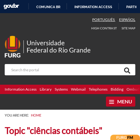
COMUNICA BR
INFORMATION ACCESS
PARTICI
SKIP
PORTUGUÊS
ESPAÑOL
TO
HIGH CONTRAST
SITE MAP
CONTENT
Universidade
Federal do Rio Grande
Information Access
Library
Systems
Webmail
Telephones
Bidding
Ombuds
MENU
YOU ARE HERE:
HOME
Topic "ciências contábeis"