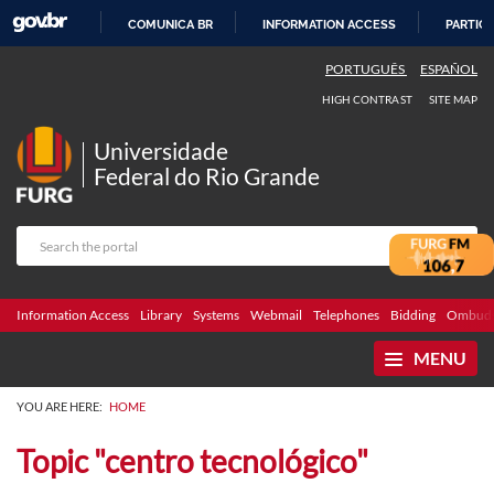
COMUNICA BR
INFORMATION ACCESS
PARTICI
SKIP
PORTUGUÊS
ESPAÑOL
TO
HIGH CONTRAST
SITE MAP
CONTENT
Universidade
Federal do Rio Grande
Information Access
Library
Systems
Webmail
Telephones
Bidding
Ombuds
MENU
YOU ARE HERE:
HOME
Topic "centro tecnológico"