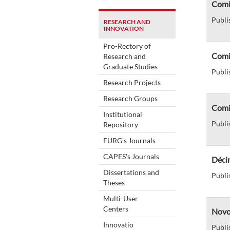
Comis
Publi
RESEARCH AND
INNOVATION
Pro-Rectory of
Comis
Research and
Graduate Studies
Publi
Research Projects
Research Groups
Comis
Institutional
Publi
Repository
FURG's Journals
CAPES's Journals
Décim
Dissertations and
Publi
Theses
Multi-User
Centers
Novo 
Innovatio
Publi