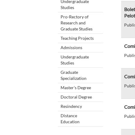
Undergraduate
Studies
Bole
Pelo
Pro-Rectory of
Research and
Publi
Graduate Studies
Teaching Projects
Comi
Admissions
Publi
Undergraduate
Studies
Graduate
Comi
Specialization
Publi
Master's Degree
Doctoral Degree
Resindency
Comis
Distance
Publi
Education