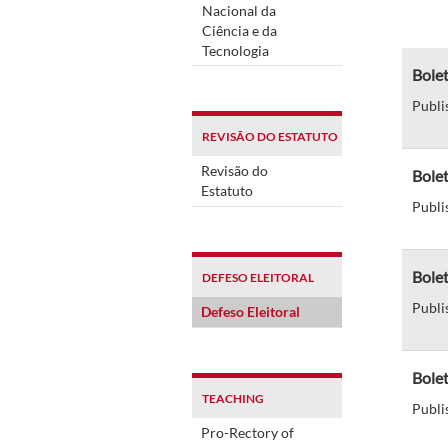
Nacional da
Ciência e da
Tecnologia
Bole
Publi
REVISÃO DO ESTATUTO
Revisão do
Bolet
Estatuto
Publi
Bolet
DEFESO ELEITORAL
Publi
Defeso Eleitoral
Bole
TEACHING
Publi
Pro-Rectory of