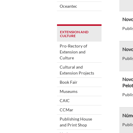
Oceantec
Novo
Publi
EXTENSION AND
CULTURE
Pro-Rectory of
Novo 
Extension and
Culture
Publi
Cultural and
Extension Projects
Novo
Book Fair
Pelo
Museums
Publi
CAIC
CCMar
Númer
Publishing House
Publi
and Print Shop