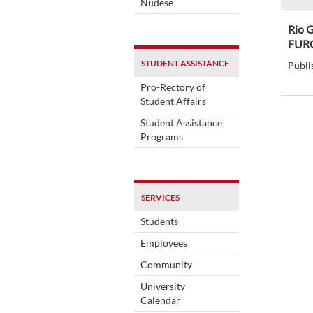
Nudese
Rio G
FUR
STUDENT ASSISTANCE
Publi
Pro-Rectory of
Student Affairs
Student Assistance
Programs
SERVICES
Students
Employees
Community
University
Calendar