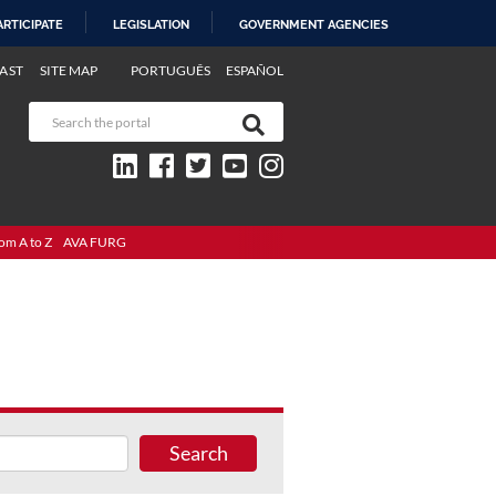
ARTICIPATE
LEGISLATION
GOVERNMENT AGENCIES
AST
SITE MAP
PORTUGUÊS
ESPAÑOL
om A to Z
AVA FURG
Search