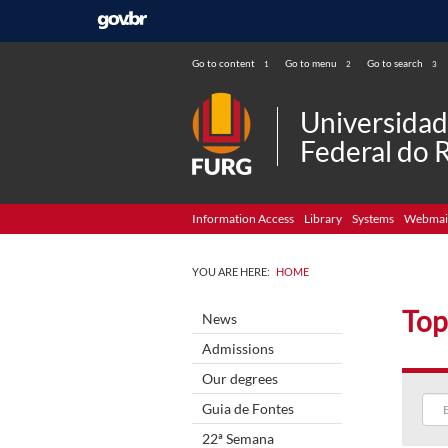
Go to content
Go to menu
Go to search
1
2
3
Universida
Federal do 
Information Access
Library
Systems
Webmai
YOU ARE HERE:
HOME
Top
News
Admissions
Our degrees
Guia de Fontes
22ª Semana