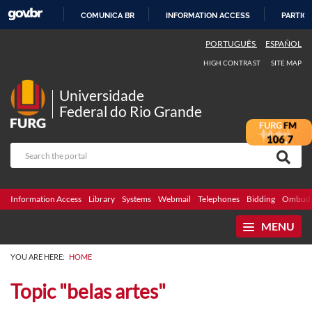
COMUNICA BR
INFORMATION ACCESS
PARTICI
SKIP
PORTUGUÊS
ESPAÑOL
TO
HIGH CONTRAST
SITE MAP
CONTENT
Universidade
Federal do Rio Grande
Information Access
Library
Systems
Webmail
Telephones
Bidding
Ombuds
MENU
YOU ARE HERE:
HOME
Topic "belas artes"