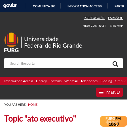
COMUNICA BR
INFORMATION ACCESS
PARTICI
SKIP
PORTUGUÊS
ESPAÑOL
TO
HIGH CONTRAST
SITE MAP
CONTENT
Universidade
Federal do Rio Grande
Information Access
Library
Systems
Webmail
Telephones
Bidding
Ombuds
MENU
YOU ARE HERE:
HOME
Topic "ato executivo"