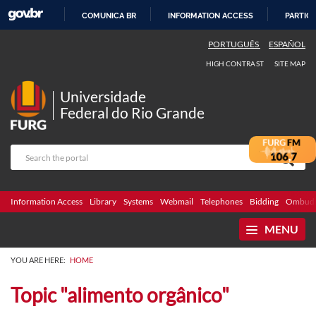
COMUNICA BR
INFORMATION ACCESS
PARTICI
SKIP
PORTUGUÊS
ESPAÑOL
TO
HIGH CONTRAST
SITE MAP
CONTENT
Universidade
Federal do Rio Grande
Information Access
Library
Systems
Webmail
Telephones
Bidding
Ombuds
MENU
YOU ARE HERE:
HOME
Topic "alimento orgânico"