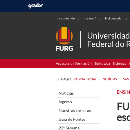
Ir al contenido
Ir al menú
Ir al buscador
1
2
3
Universida
Federal do 
Acceso a la información
Biblioteca
Sistemas
>
>
ESTÁ AQUÍ:
PAGINA INICIAL
NOTÍCIAS
SAN
ENSI
Noticias
Ingreso
FU
Nuestras carreras
esc
Guia de Fontes
22ª Semana