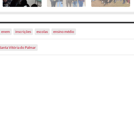
enem
inscrições
escolas
ensino médio
Santa Vitória do Palmar