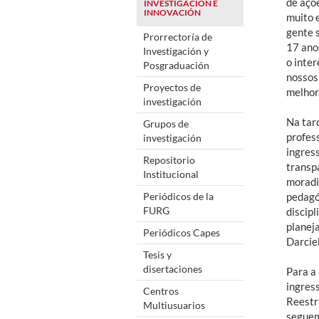
de açõe
INVESTIGACIÓN E
INNOVACIÓN
muito 
gente 
Prorrectoría de
17 ano
Investigación y
o inter
Posgraduación
nossos
Proyectos de
melhor.
investigación
Na tar
Grupos de
profes
investigación
ingres
Repositorio
transp
Institucional
moradi
Periódicos de la
pedagó
FURG
discip
planeja
Periódicos Capes
Darciel
Tesis y
disertaciones
Para a
ingres
Centros
Reestr
Multiusuarios
seguem