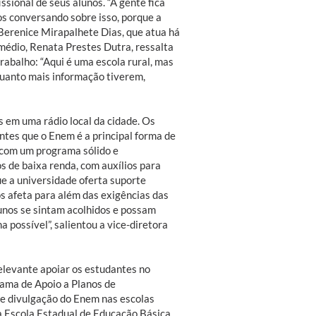
ssional de seus alunos. “A gente fica
s conversando sobre isso, porque a
 Berenice Mirapalhete Dias, que atua há
édio, Renata Prestes Dutra, ressalta
rabalho: “Aqui é uma escola rural, mas
quanto mais informação tiverem,
 em uma rádio local da cidade. Os
tes que o Enem é a principal forma de
 com um programa sólido e
s de baixa renda, com auxílios para
ue a universidade oferta suporte
s afeta para além das exigências das
lunos se sintam acolhidos e possam
 possível”, salientou a vice-diretora
elevante apoiar os estudantes no
rama de Apoio a Planos de
de divulgação do Enem nas escolas
a Escola Estadual de Educação Básica