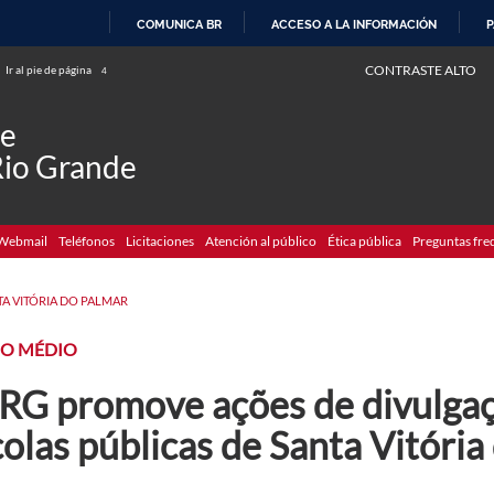
COMUNICA BR
ACCESO A LA INFORMACIÓN
P
IR
CONTRASTE ALTO
Ir al pie de página
4
AL
CONTENIDO
de
Rio Grande
Webmail
Teléfonos
Licitaciones
Atención al público
Ética pública
Preguntas fre
TA VITÓRIA DO PALMAR
NO MÉDIO
RG promove ações de divulga
olas públicas de Santa Vitória