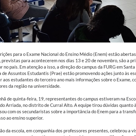
crições para o Exame Nacional do Ensino Médio (Enem) estão abertas
, previstas para acontecerem nos dias 13 e 20 de novembro, são a pri
or no país. Em atenção a isso, a direção do campus da FURG em Santa 
ia de Assuntos Estudantis (Prae) estão promovendo ações junto às esc
ar aos estudantes do terceiro ano mais informações sobre o Exame, co
res da região na universidade.
hã de quinta-feira, 19, representantes do campus estiveram na Esco
o Arriada, no distrito de Curral Alto. A equipe tirou dúvidas quanto 
sou com os secundaristas sobre a importância do Enem para a transf
so ao ensino superior.
ção da escola, em companhia dos professores presentes, celebrou a v