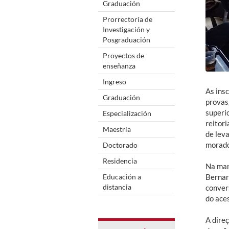
Graduación
Prorrectoría de
Investigación y
Posgraduación
Proyectos de
enseñanza
Ingreso
As ins
Graduación
provas
superi
Especialización
reitor
Maestría
de lev
morado
Doctorado
Residencia
Na man
Educación a
Bernard
distancia
conver
do aces
A dire