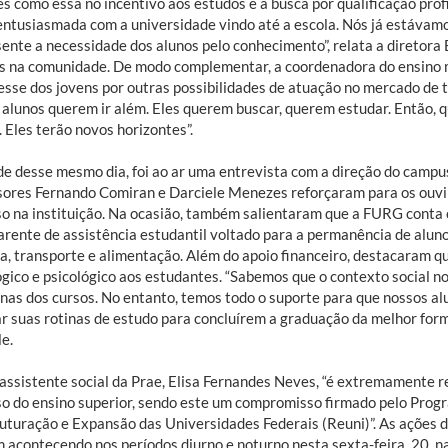
s como essa no incentivo aos estudos e à busca por qualificação profi
entusiasmada com a universidade vindo até a escola. Nós já estávamo
sente a necessidade dos alunos pelo conhecimento”, relata a diretora
s na comunidade. De modo complementar, a coordenadora do ensino m
esse dos jovens por outras possibilidades de atuação no mercado de t
 alunos querem ir além. Eles querem buscar, querem estudar. Então, 
 Eles terão novos horizontes”.
de desse mesmo dia, foi ao ar uma entrevista com a direção do campus
sores Fernando Comiran e Darciele Menezes reforçaram para os ouvin
so na instituição. Na ocasião, também salientaram que a FURG conta
arente de assistência estudantil voltado para a permanência de aluno
a, transporte e alimentação. Além do apoio financeiro, destacaram q
gico e psicológico aos estudantes. “Sabemos que o contexto social no
linas dos cursos. No entanto, temos todo o suporte para que nossos a
r suas rotinas de estudo para concluírem a graduação da melhor forma
e.
 assistente social da Prae, Elisa Fernandes Neves, “é extremamente r
so do ensino superior, sendo este um compromisso firmado pelo Prog
uturação e Expansão das Universidades Federais (Reuni)”. As ações 
 acontecendo nos períodos diurno e noturno nesta sexta-feira, 20, n