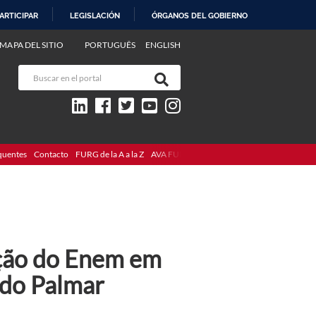
ARTICIPAR
LEGISLACIÓN
ÓRGANOS DEL GOBIERNO
MAPA DEL SITIO
PORTUGUÊS
ENGLISH
quentes
Contacto
FURG de la A a la Z
AVA FURG
ção do Enem em
 do Palmar