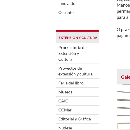
Innovatio
Manoel
perman
Oceantec
para a 
O praz
pagamen
EXTENSIÓN Y CULTURA
Prorrectoría de
Extensión y
Cultura
Proyectos de
extensión y cultura
Gale
Feria del libro
Museos
CAIC
CCMar
Editorial y Gráfica
Nudese