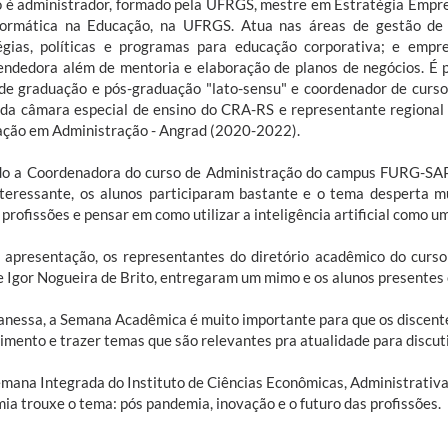
o é administrador, formado pela UFRGS, mestre em Estratégia Empr
ormática na Educação, na UFRGS. Atua nas áreas de gestão de
égias, políticas e programas para educação corporativa; e emp
ndedora além de mentoria e elaboração de planos de negócios. É 
 de graduação e pós-graduação "lato-sensu" e coordenador de curs
r da câmara especial de ensino do CRA-RS e representante regional
ção em Administração - Angrad (2020-2022).
o a Coordenadora do curso de Administração do campus FURG-SAP, 
teressante, os alunos participaram bastante e o tema desperta mu
profissões e pensar em como utilizar a inteligência artificial como u
 apresentação, os representantes do diretório acadêmico do curs
e Igor Nogueira de Brito, entregaram um mimo e os alunos presentes
anessa, a Semana Acadêmica é muito importante para que os discent
imento e trazer temas que são relevantes pra atualidade para discut
emana Integrada do Instituto de Ciências Econômicas, Administrativa
ia trouxe o tema: pós pandemia, inovação e o futuro das profissões.