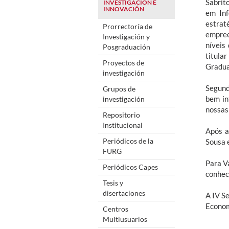
Sabrit
INVESTIGACIÓN E
INNOVACIÓN
em Inf
estrat
Prorrectoría de
empree
Investigación y
níveis
Posgraduación
titula
Proyectos de
Gradua
investigación
Segund
Grupos de
bem in
investigación
nossas 
Repositorio
Institucional
Após a
Periódicos de la
Sousa 
FURG
Para V
Periódicos Capes
conhec
Tesis y
disertaciones
A IV S
Econom
Centros
Multiusuarios