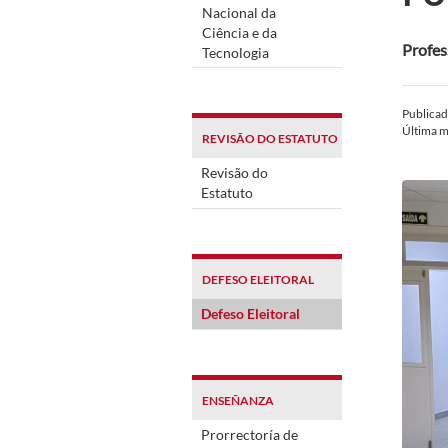
Nacional da
Ciência e da
Profes
Tecnologia
Publica
Última m
REVISÃO DO ESTATUTO
Revisão do
Estatuto
DEFESO ELEITORAL
Defeso Eleitoral
ENSEÑANZA
Prorrectoría de