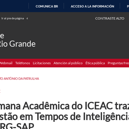
COMUNICA BR
ACCESO A LA INFORMACIÓN
P
IR
CONTRASTE ALTO
Ir al pie de página
4
AL
CONTENIDO
de
Rio Grande
Webmail
Teléfonos
Licitaciones
Atención al público
Ética pública
Preguntas fre
TO ANTÔNIO DA PATRULHA
C
mana Acadêmica do ICEAC traz
tão em Tempos de Inteligência 
RG-SAP