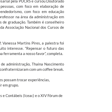
esarial pela PUCRS e cursou Doutorado
 pessoas, com foco em elaboração de
reendedorismo, com foco em educação
professor na área da administração em
os de graduação. Também é conselheiro
 da Associação Nacional dos Cursos de
Vanessa Martins Pires, a palestra foi
ito interesse. “Repensar o futuro das
ma ferramenta a nosso favor”, completa.
o de administração, Thaina Nascimento
 confraternizaram com um coffee break.
es possam trocar experiências,
ir em grupo.
s e Contábeis (Iceac) e o XIV Fórum de