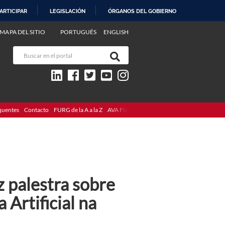
ARTICIPAR
LEGISLACIÓN
ÓRGANOS DEL GOBIERNO
MAPA DEL SITIO
PORTUGUÊS
ENGLISH
quentes
Contacto
FURG de la A a la Z
AVA FURG
 palestra sobre
Artificial na