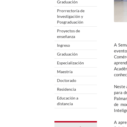
Graduación
Prorrectoría de
Investigación y
Posgraduación
Proyectos de
enseñanza
A Sema
Ingreso
evento
Graduación
Comérc
aprend
Especialización
Acadêm
Maestría
conhec
Doctorado
Neste 
Residencia
para d
Educación a
Palmar
distancia
de mod
Intelig
A apre