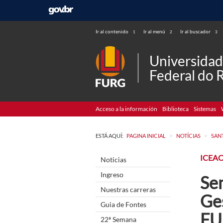
Ir al contenido
Ir al menú
Ir al buscador
1
2
3
Universida
Federal do 
Acceso a la información
Biblioteca
Sistemas
>
>
ESTÁ AQUÍ:
PAGINA INICIAL
NOTÍCIAS
SAN
ICEA
Noticias
Ingreso
Se
Nuestras carreras
Ges
Guia de Fontes
FU
22ª Semana