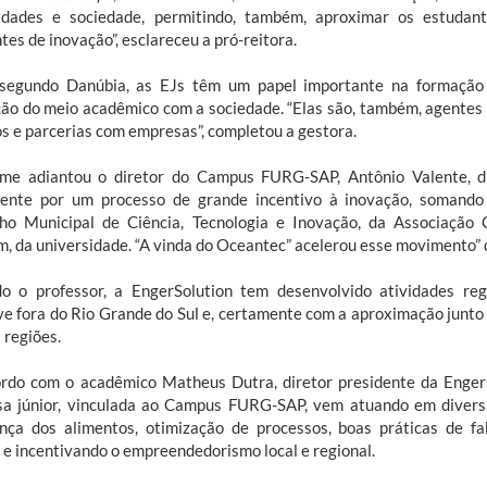
dades e sociedade, permitindo, também, aproximar os estudan
es de inovação”, esclareceu a pró-reitora.
segundo Danúbia, as EJs têm um papel importante na formação
ção do meio acadêmico com a sociedade. “Elas são, também, agentes
os e parcerias com empresas”, completou a gestora.
me adiantou o diretor do Campus FURG-SAP, Antônio Valente, du
ente por um processo de grande incentivo à inovação, somando 
ho Municipal de Ciência, Tecnologia e Inovação, da Associação C
, da universidade. “A vinda do Oceantec” acelerou esse movimento” 
o o professor, a EngerSolution tem desenvolvido atividades reg
ive fora do Rio Grande do Sul e, certamente com a aproximação junto
 regiões.
rdo com o acadêmico Matheus Dutra, diretor presidente da Engers
a júnior, vinculada ao Campus FURG-SAP, vem atuando em diversa
nça dos alimentos, otimização de processos, boas práticas de fab
, e incentivando o empreendedorismo local e regional.