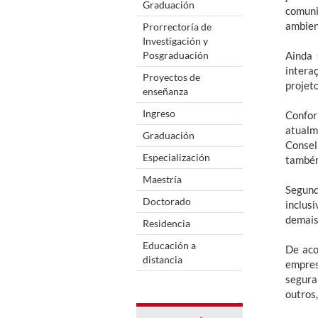
Graduación
comuni
ambient
Prorrectoría de
Investigación y
Posgraduación
Ainda 
intera
Proyectos de
projet
enseñanza
Ingreso
Confor
atualm
Graduación
Consel
Especialización
também
Maestría
Segund
Doctorado
inclus
demais
Residencia
Educación a
De aco
distancia
empres
segura
outros