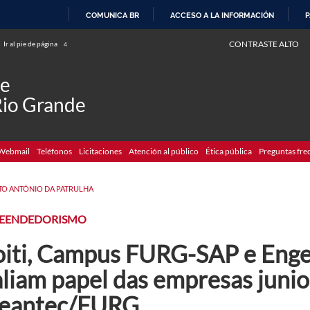
COMUNICA BR
ACCESO A LA INFORMACIÓN
P
IR
CONTRASTE ALTO
Ir al pie de página
4
AL
CONTENIDO
de
Rio Grande
Webmail
Teléfonos
Licitaciones
Atención al público
Ética pública
Preguntas fre
TO ANTÔNIO DA PATRULHA
EENDEDORISMO
oiti, Campus FURG-SAP e Enge
aliam papel das empresas junio
eantec/FURG