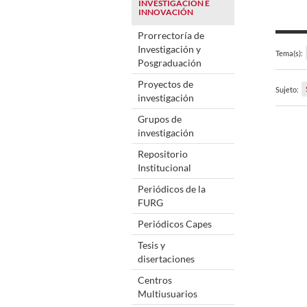
INVESTIGACIÓN E
INNOVACIÓN
Prorrectoría de
Investigación y
Tema(s):
Posgraduación
Proyectos de
Sujeto:
investigación
Grupos de
investigación
Repositorio
Institucional
Periódicos de la
FURG
Periódicos Capes
Tesis y
disertaciones
Centros
Multiusuarios