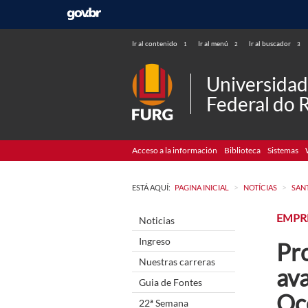
Ir al contenido
Ir al menú
Ir al buscador
1
2
3
Universida
Federal do 
Acceso a la información
Biblioteca
Sistemas
>
>
ESTÁ AQUÍ:
PAGINA INICIAL
NOTÍCIAS
SAN
EMPR
Noticias
Ingreso
Pr
Nuestras carreras
av
Guia de Fontes
Oc
22ª Semana