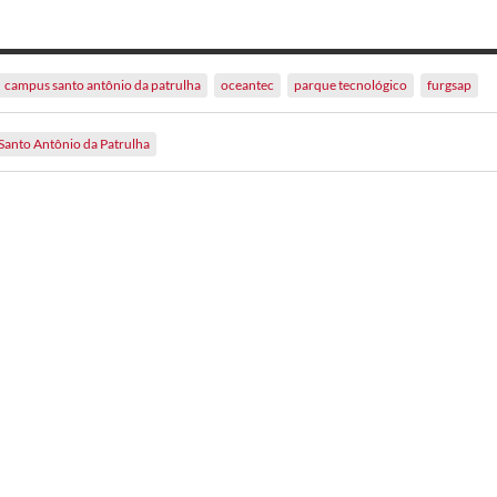
campus santo antônio da patrulha
oceantec
parque tecnológico
furgsap
Santo Antônio da Patrulha