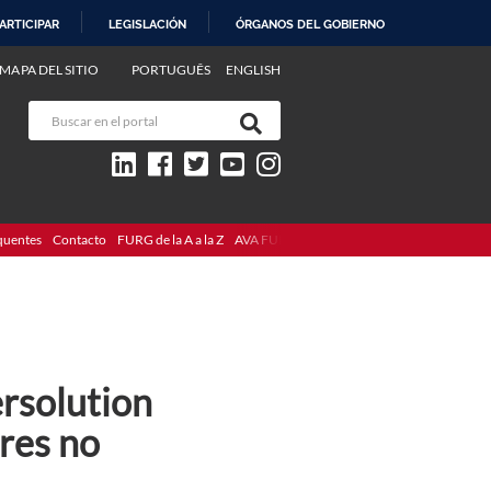
ARTICIPAR
LEGISLACIÓN
ÓRGANOS DEL GOBIERNO
MAPA DEL SITIO
PORTUGUÊS
ENGLISH
quentes
Contacto
FURG de la A a la Z
AVA FURG
rsolution
res no