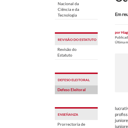
Nacional da
Ciência e da
Em reu
Tecnologia
por
Hiag
Publica
REVISÃO DO ESTATUTO
Última m
Revisão do
Estatuto
DEFESO ELEITORAL
Defeso Eleitoral
lucrat
profis
ENSEÑANZA
junior
Prorrectoría de
junio