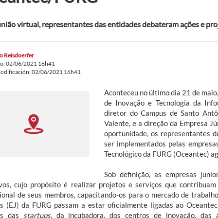
nião virtual, representantes das entidades debateram ações e pro
o Reisdoerfer
do: 02/06/2021 16h41
odificación: 02/06/2021 16h41
Aconteceu no último dia 21 de maio,
de Inovação e Tecnologia da Info
diretor do Campus de Santo Antô
Valente, e a direção da Empresa J
oportunidade, os representantes 
ser implementados pelas empresas 
Tecnológico da FURG (Oceantec) ag
Sob definição, as empresas junio
ivos, cujo propósito é realizar projetos e serviços que contribu
sional de seus membros, capacitando-os para o mercado de trabalho
es (EJ) da FURG passam a estar oficialmente ligadas ao Oceantec
res das
startups
, da incubadora, dos centros de inovação, das