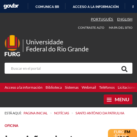
COMUNICA BR
ACCESO A LA INFORMACIÓN
PA
IR
PORTUGUÊS
ENGLISH
AL
CONTRASTE ALTO
MAPA DEL SITIO
CONTENIDO
Universidade
Federal do Rio Grande
Acceso a la información
Biblioteca
Sistemas
Webmail
Teléfonos
Licitaciones
MENU
>
>
ESTÁ AQUÍ:
PAGINA INICIAL
NOTÍCIAS
SANTO ANTÔNIO DA PATRULHA
OFICINA