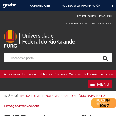
COMUNICA BR
ACCESO A LA INFORMACIÓN
PA
IR
PORTUGUÊS
ENGLISH
AL
CONTRASTE ALTO
MAPA DEL SITIO
CONTENIDO
Universidade
Federal do Rio Grande
Acceso a la información
Biblioteca
Sistemas
Webmail
Teléfonos
Licitaciones
MENU
>
>
ESTÁ AQUÍ:
PAGINA INICIAL
NOTÍCIAS
SANTO ANTÔNIO DA PATRULHA
INOVAÇÃO E TECNOLOGIA