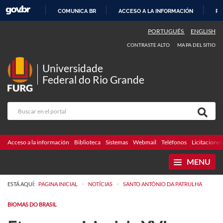
COMUNICA BR
ACCESO A LA INFORMACIÓN
PA
IR
PORTUGUÊS
ENGLISH
AL
CONTRASTE ALTO
MAPA DEL SITIO
CONTENIDO
Universidade
Federal do Rio Grande
Acceso a la información
Biblioteca
Sistemas
Webmail
Teléfonos
Licitaciones
MENU
>
>
ESTÁ AQUÍ:
PAGINA INICIAL
NOTÍCIAS
SANTO ANTÔNIO DA PATRULHA
BIOMAS DO BRASIL