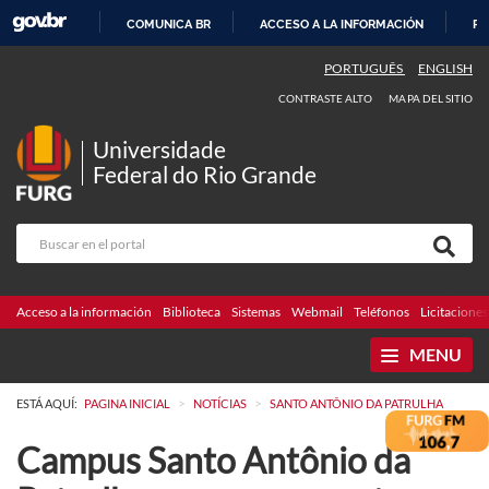
COMUNICA BR
ACCESO A LA INFORMACIÓN
PA
IR
PORTUGUÊS
ENGLISH
AL
CONTRASTE ALTO
MAPA DEL SITIO
CONTENIDO
Universidade
Federal do Rio Grande
Acceso a la información
Biblioteca
Sistemas
Webmail
Teléfonos
Licitaciones
MENU
>
>
ESTÁ AQUÍ:
PAGINA INICIAL
NOTÍCIAS
SANTO ANTÔNIO DA PATRULHA
Campus Santo Antônio da