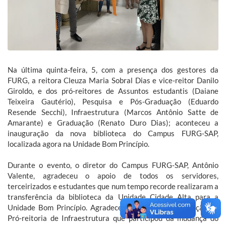
Na última quinta-feira, 5, com a presença dos gestores da
FURG, a reitora Cleuza Maria Sobral Dias e vice-reitor Danilo
Giroldo, e dos pró-reitores de Assuntos estudantis (Daiane
Teixeira Gautério), Pesquisa e Pós-Graduação (Eduardo
Resende Secchi), Infraestrutura (Marcos Antônio Satte de
Amarante) e Graduação (Renato Duro Dias); aconteceu a
inauguração da nova biblioteca do Campus FURG-SAP,
localizada agora na Unidade Bom Princípio.
Durante o evento, o diretor do Campus FURG-SAP, Antônio
Valente, agradeceu o apoio de todos os servidores,
terceirizados e estudantes que num tempo recorde realizaram a
transferência da biblioteca da Unidade Cidade Alta para a
Unidade Bom Princípio. Agradeceu também a colaboração da
Pró-reitoria de Infraestrutura que participou da mudança do