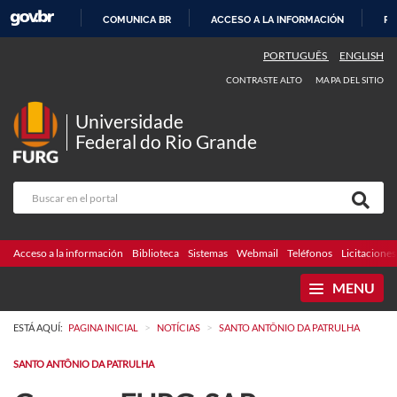
COMUNICA BR
ACCESO A LA INFORMACIÓN
PA
IR
PORTUGUÊS
ENGLISH
AL
CONTRASTE ALTO
MAPA DEL SITIO
CONTENIDO
Universidade
Federal do Rio Grande
Acceso a la información
Biblioteca
Sistemas
Webmail
Teléfonos
Licitaciones
MENU
>
>
ESTÁ AQUÍ:
PAGINA INICIAL
NOTÍCIAS
SANTO ANTÔNIO DA PATRULHA
SANTO ANTÔNIO DA PATRULHA