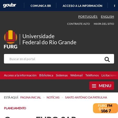
COMUNICA BR
ACCESO A LA INFORMACIÓN
PA
IR
PORTUGUÊS
ENGLISH
AL
CONTRASTE ALTO
MAPA DEL SITIO
CONTENIDO
Universidade
Federal do Rio Grande
Acceso a la información
Biblioteca
Sistemas
Webmail
Teléfonos
Licitaciones
MENU
>
>
ESTÁ AQUÍ:
PAGINA INICIAL
NOTÍCIAS
SANTO ANTÔNIO DA PATRULHA
PLANEJAMENTO