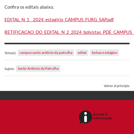
Confira os editais abaixo.
EDITAL_N_1__2024_estagirio_CAMPUS_FURG_SAP.pdf
RETIFICACAO_DO_EDITAL_N_2_2024_bolsistas_PDE_CAMPUS_
campus santo antônio da patrulha
edital
bolsas e estágios
Tema(s):
Santo Antônio da Patrulha
Sujeto:
Volver al principio