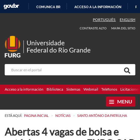
COMUNICA BR
ACCESO A LA INFORMACIÓN
PA
IR
PORTUGUÊS
ENGLISH
AL
CONTRASTE ALTO
MAPA DEL SITIO
CONTENIDO
Universidade
Federal do Rio Grande
Acceso a la información
Biblioteca
Sistemas
Webmail
Teléfonos
Licitaciones
MENU
>
>
ESTÁ AQUÍ:
PAGINA INICIAL
NOTÍCIAS
SANTO ANTÔNIO DA PATRULHA
Abertas 4 vagas de bolsa e