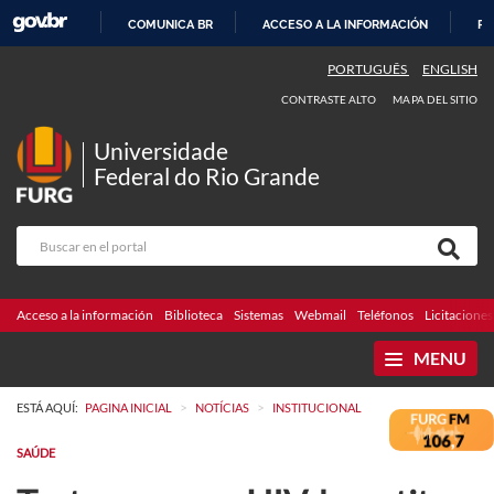
COMUNICA BR
ACCESO A LA INFORMACIÓN
PA
IR
PORTUGUÊS
ENGLISH
AL
CONTRASTE ALTO
MAPA DEL SITIO
CONTENIDO
Universidade
Federal do Rio Grande
Acceso a la información
Biblioteca
Sistemas
Webmail
Teléfonos
Licitaciones
MENU
>
>
ESTÁ AQUÍ:
PAGINA INICIAL
NOTÍCIAS
INSTITUCIONAL
SAÚDE