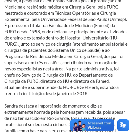
ensino, a pesquisa e a extensão. Sandra possui graduação em
Medicina e residência médica em Cirurgia Geral pela FURG,
mestrado e doutorado em Técnicas Operatórias e Cirurgia
Experimental pela Universidade Federal de São Paulo (Unifesp).
É professora titular da Faculdade de Medicina (Famed) da
FURG desde 1998, onde dedicou-se principalmente a atividades
de ensino e extensão dentro do Hospital Universitário (HU-
FURG), junto ao serviço de cirurgia (atendimento ambulatorial e
cirurgias de pacientes do Sistema Único de Saúde) e ao
Programa de Residência Médica em Cirurgia Geral, do qual foi
supervisora em três ocasiões, contribuindo na formação de
novos especialistas nesta área. Na parte administrativa, foi
chefe do Serviço de Cirurgia do HU, do Departamento de
Cirurgia da FURG, diretora do HU e diretora da Famed,
atualmente é superintende do HU-FURG/Ebserh, estando a
frente da instituição desde janeiro de 2018.
Sandra destaca a importância do momento e diz-se
extremamente honrada pela homenagem recebida, pois apesar
de não ter nascido em Rio Grande, toda sua vida pessoal e
profissional se deu nesta cidade. Destaca ainda o apoio da
família como base para seu crescimento e ressalta o papel