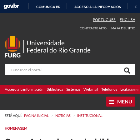
COMUNICA BR
ACCESO A LA INFORMACIÓN
PA
IR
PORTUGUÊS
ENGLISH
AL
CONTRASTE ALTO
MAPA DEL SITIO
CONTENIDO
Universidade
Federal do Rio Grande
Acceso a la información
Biblioteca
Sistemas
Webmail
Teléfonos
Licitaciones
MENU
>
>
ESTÁ AQUÍ:
PAGINA INICIAL
NOTÍCIAS
INSTITUCIONAL
HOMENAGEM