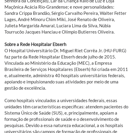
Senhora da Conceição), Lar da Criança Raio de Luz e Loja
Maçônica Acácia Rio-Grandense; e nove personalidades:
Sandra Crippa Brandão, Sérgio Carvalho Pereira, Walter Fetter
Lages, André Minoru Chim Miki, José Renato de Oliveira,
Julieta Margarida Amaral, Luciara Lima da Silva, Núbia
Tourrucôo Jacques Hanciau e Olímpio Butierres Oliveira.
Sobre a Rede Hospitalar Ebserh
O Hospital Universitário Dr. Miguel Riet Corrêa Jr. (HU-FURG)
faz parte da Rede Hospitalar Ebserh desde julho de 2015.
Vinculada ao Ministério da Educação (MEC), a Empresa
Brasileira de Serviços Hospitalares (Ebserh) foi criada em 2011
e, atualmente, administra 40 hospitais universitários federais,
apoiando e impulsionando suas atividades por meio de uma
gestão de excelência.
Como hospitais vinculados a universidades federais, essas
unidades têm características específicas: atendem pacientes do
Sistema Único de Saúde (SUS), e, principalmente, apoiam a
formação de profissionais de saúde e o desenvolvimento de
pesquisas. Devido a essa natureza educacional, a os hospitais
universitários são campos de formação de profissionais de