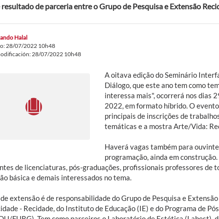
 resultado de parceria entre o Grupo de Pesquisa e Extensão Rec
ando Halal
do: 28/07/2022 10h48
odificación: 28/07/2022 10h48
A oitava edição do Seminário Inter
Diálogo, que este ano tem como tem
interessa mais", ocorrerá nos dias 
2022, em formato híbrido. O event
principais de inscrições de trabalhos
temáticas e a mostra Arte/Vida: Red
Haverá vagas também para ouvintes
programação, ainda em construção. 
tes de licenciaturas, pós-graduações, profissionais professores de t
ão básica e demais interessados no tema.
 de extensão é de responsabilidade do Grupo de Pesquisa e Extensão 
cidade - Recidade, do Instituto de Educação (IE) e do Programa de 
U/FURG). Tem como parceiros o Laboratório de Estética (Labest), do