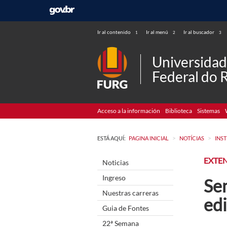
Ir al contenido
Ir al menú
Ir al buscador
1
2
3
Universida
Federal do 
Acceso a la información
Biblioteca
Sistemas
>
>
ESTÁ AQUÍ:
PAGINA INICIAL
NOTÍCIAS
INS
EXTE
Noticias
Ingreso
Sem
Nuestras carreras
ed
Guia de Fontes
22ª Semana