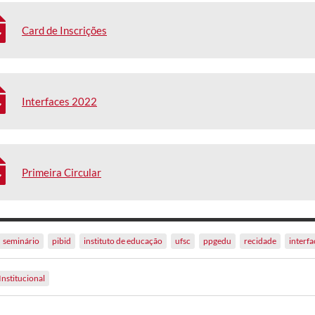
Card de Inscrições
Interfaces 2022
Primeira Circular
seminário
pibid
instituto de educação
ufsc
ppgedu
recidade
interf
Institucional