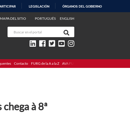
ARTICIPAR
LEGISLACIÓN
ÓRGANOS DEL GOBIERNO
MAPA DEL SITIO
PORTUGUÊS
ENGLISH
quentes
Contacto
FURG de la A a la Z
AVA FURG
 chega à 8ª