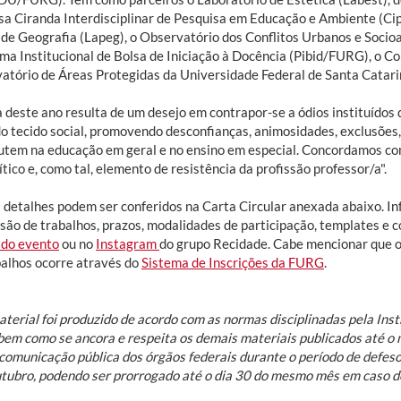
sa Ciranda Interdisciplinar de Pesquisa em Educação e Ambiente (Cip
 de Geografia (Lapeg), o Observatório dos Conflitos Urbanos e Socioa
ma Institucional de Bolsa de Iniciação à Docência (Pibid/FURG), o Co
atório de Áreas Protegidas da Universidade Federal de Santa Catari
 deste ano resulta de um desejo em contrapor-se a ódios instituídos
do tecido social, promovendo desconfianças, animosidades, exclusõe
utem na educação em geral e no ensino em especial. Concordamos co
ítico e, como tal, elemento de resistência da profissão professor/a".
 detalhes podem ser conferidos na Carta Circular anexada abaixo. I
são de trabalhos, prazos, modalidades de participação, templates e 
 do evento
ou no
Instagram
do grupo Recidade. Cabe mencionar que o
balhos ocorre através do
Sistema de Inscrições da FURG
.
terial foi produzido de acordo com as normas disciplinadas pela Inst
bem como se ancora e respeita os demais materiais publicados até 
comunicação pública dos órgãos federais durante o período de defeso 
utubro, podendo ser prorrogado até o dia 30 do mesmo mês em caso d