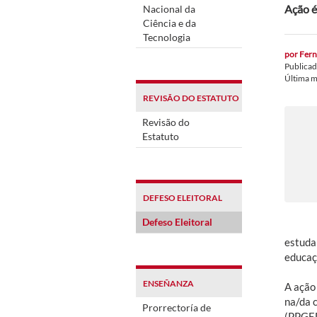
Ação é
Nacional da
Ciência e da
Tecnologia
por
Fern
Publica
Última m
REVISÃO DO ESTATUTO
Revisão do
Estatuto
DEFESO ELEITORAL
Defeso Eleitoral
estudan
educaç
ENSEÑANZA
A ação
na/da 
Prorrectoría de
(PPGED