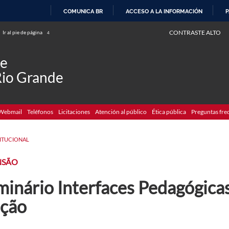
COMUNICA BR
ACCESO A LA INFORMACIÓN
P
IR
CONTRASTE ALTO
Ir al pie de página
4
AL
CONTENIDO
de
Rio Grande
Webmail
Teléfonos
Licitaciones
Atención al público
Ética pública
Preguntas fre
TITUCIONAL
NSÃO
inário Interfaces Pedagógicas
ição