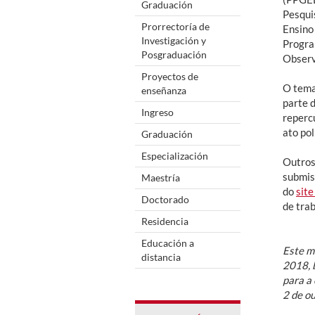
Graduación
Pesqui
Prorrectoría de
Ensino
Investigación y
Progra
Posgraduación
Observ
Proyectos de
O tema
enseñanza
parte 
Ingreso
reperc
ato pol
Graduación
Especialización
Outros
submis
Maestría
do
site
Doctorado
de tra
Residencia
Educación a
Este ma
distancia
2018, 
para a 
2 de o