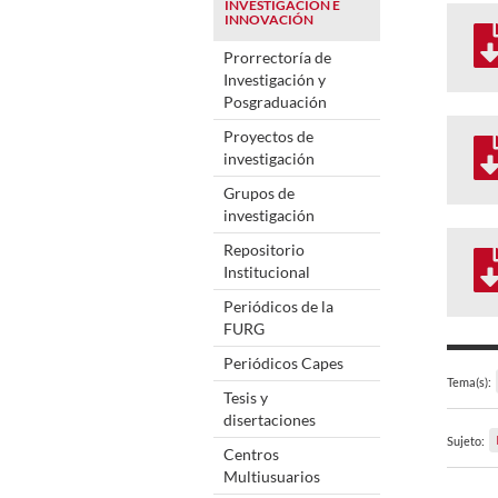
INVESTIGACIÓN E
INNOVACIÓN
Prorrectoría de
Investigación y
Posgraduación
Proyectos de
investigación
Grupos de
investigación
Repositorio
Institucional
Periódicos de la
FURG
Periódicos Capes
Tema(s):
Tesis y
disertaciones
Sujeto:
Centros
Multiusuarios