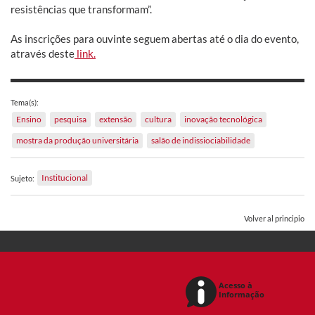
resistências que transformam”.
As inscrições para ouvinte seguem abertas até o dia do evento,
através deste
link.
Tema(s):
Ensino
pesquisa
extensão
cultura
inovação tecnológica
mostra da produção universitária
salão de indissiociabilidade
Institucional
Sujeto:
Volver al principio