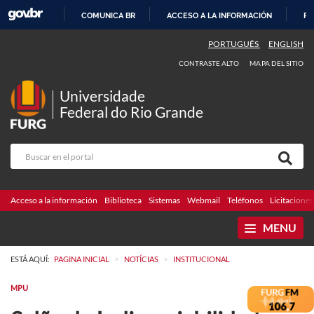
COMUNICA BR
ACCESO A LA INFORMACIÓN
PA
IR
PORTUGUÊS
ENGLISH
AL
CONTRASTE ALTO
MAPA DEL SITIO
CONTENIDO
Universidade
Federal do Rio Grande
Acceso a la información
Biblioteca
Sistemas
Webmail
Teléfonos
Licitaciones
MENU
>
>
ESTÁ AQUÍ:
PAGINA INICIAL
NOTÍCIAS
INSTITUCIONAL
MPU