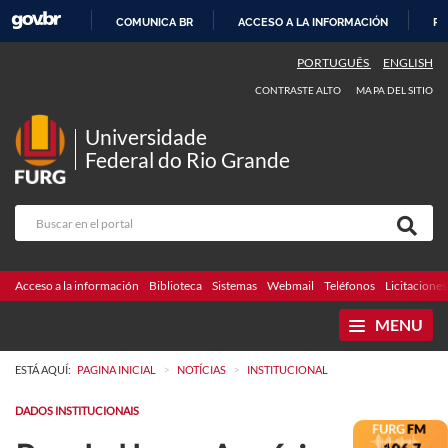
COMUNICA BR
ACCESO A LA INFORMACIÓN
PA
IR
PORTUGUÊS
ENGLISH
AL
CONTRASTE ALTO
MAPA DEL SITIO
CONTENIDO
Universidade
Federal do Rio Grande
Acceso a la información
Biblioteca
Sistemas
Webmail
Teléfonos
Licitaciones
MENU
>
>
ESTÁ AQUÍ:
PAGINA INICIAL
NOTÍCIAS
INSTITUCIONAL
DADOS INSTITUCIONAIS