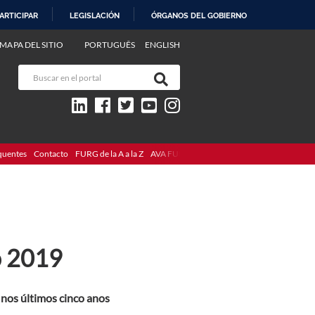
ARTICIPAR
LEGISLACIÓN
ÓRGANOS DEL GOBIERNO
MAPA DEL SITIO
PORTUGUÊS
ENGLISH
quentes
Contacto
FURG de la A a la Z
AVA FURG
o 2019
nos últimos cinco anos