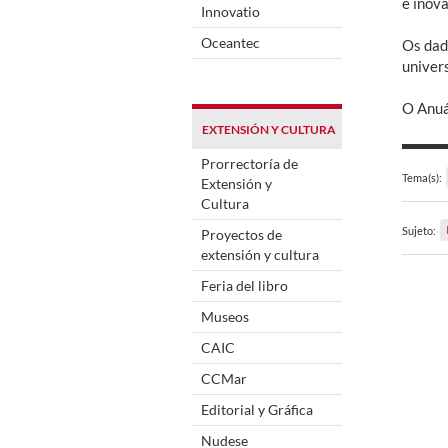
e inova
Innovatio
Oceantec
Os dad
univer
O Anuá
EXTENSIÓN Y CULTURA
Prorrectoría de
Tema(s):
Extensión y
Cultura
Sujeto:
Proyectos de
extensión y cultura
Feria del libro
Museos
CAIC
CCMar
Editorial y Gráfica
Nudese