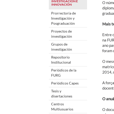
INVESTIGACIÓN E
O núme
INNOVACIÓN
diplom
Prorrectoría de
gradua
Investigación y
Posgraduación
Mais t
Proyectos de
Entre 
investigación
na FUR
Grupos de
ano pa
investigación
foram 
Repositorio
O mesm
Institucional
matric
Periódicos de la
2014, 
FURG
A forç
Periódicos Capes
docent
Tesis y
disertaciones
O anuá
Centros
Multiusuarios
O docu