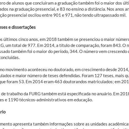
ro de alunos que concluíram a graduação também foi o maior dos últ
ados na graduação presencial, e 83 no ensino a distância. Nos anos a
ção presencial oscilou entre 901 e 971, não tendo ultrapassado mil.
eses e dissertações
os últimos cinco anos, em 2018 também se presenciou o maior númer
G, um total de 977. Em 2014, a título de comparação, foram 843. O 
ssado também foi o maior do período, 344. O número vem crescendo
concluídas.
o movimento aconteceu no doutorado, em crescimento desde 2014, 
ulados e maior número de teses defendidas. Foram 127 teses, mais q
que foram 53. Em 2014 eram 463 doutorandos matriculados; em 201
a de trabalho da FURG também está especificada no anuário. Em 2018
es e 1190 técnicos-administrativos em educação.
rio
mento apresenta também informações sobre as unidades acadêmicas,