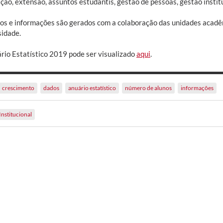
ção, extensão, assuntos estudantis, gestão de pessoas, gestão institu
os e informações são gerados com a colaboração das unidades acadê
sidade.
rio Estatístico 2019 pode ser visualizado
aqui
.
crescimento
dados
anuário estatístico
número de alunos
informações
Institucional