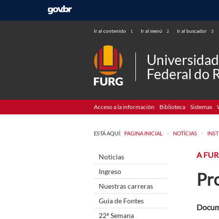
Ir al contenido
Ir al menú
Ir al buscador
1
2
3
Universida
Federal do 
Acceso a la información
Biblioteca
Sistemas
>
>
ESTÁ AQUÍ:
PAGINA INICIAL
NOTÍCIAS
INS
A FU
Noticias
Ingreso
Pr
Nuestras carreras
Guia de Fontes
Docume
22ª Semana