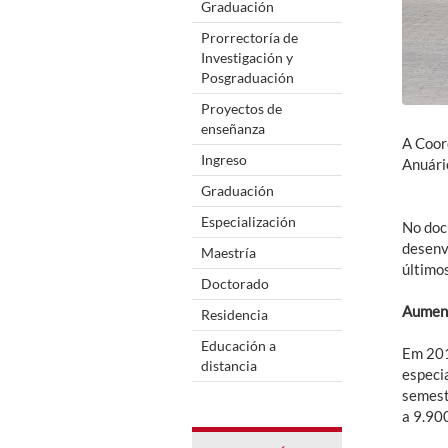
Graduación
Prorrectoría de
Investigación y
Posgraduación
Proyectos de
enseñanza
A Coor
Ingreso
Anuári
Graduación
Especialización
No doc
desenv
Maestría
últimos
Doctorado
Aument
Residencia
Educación a
Em 201
distancia
especi
semest
a 9.90