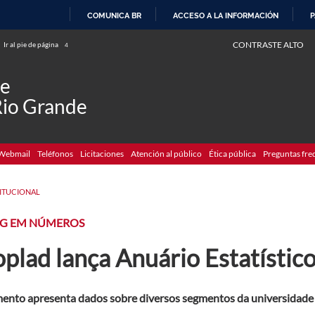
COMUNICA BR
ACCESO A LA INFORMACIÓN
P
IR
CONTRASTE ALTO
Ir al pie de página
4
AL
CONTENIDO
de
Rio Grande
Webmail
Teléfonos
Licitaciones
Atención al público
Ética pública
Preguntas fre
TITUCIONAL
RG EM NÚMEROS
oplad lança Anuário Estatístic
nto apresenta dados sobre diversos segmentos da universidade 