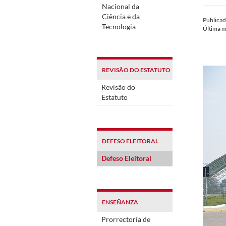
Nacional da
Ciência e da
Publica
Tecnologia
Última m
REVISÃO DO ESTATUTO
Revisão do
Estatuto
DEFESO ELEITORAL
Defeso Eleitoral
ENSEÑANZA
Prorrectoría de