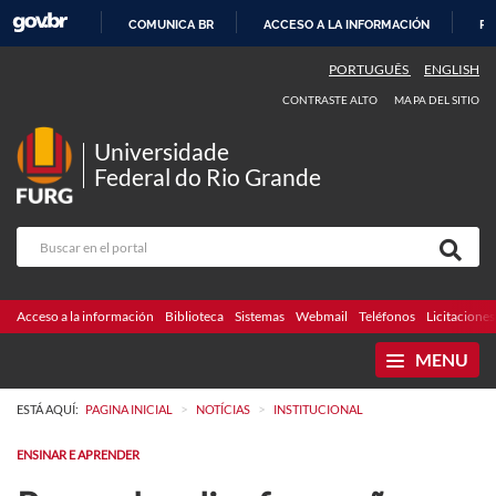
COMUNICA BR
ACCESO A LA INFORMACIÓN
PA
IR
PORTUGUÊS
ENGLISH
AL
CONTRASTE ALTO
MAPA DEL SITIO
CONTENIDO
Universidade
Federal do Rio Grande
Acceso a la información
Biblioteca
Sistemas
Webmail
Teléfonos
Licitaciones
MENU
>
>
ESTÁ AQUÍ:
PAGINA INICIAL
NOTÍCIAS
INSTITUCIONAL
ENSINAR E APRENDER