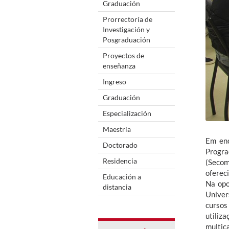
Graduación
Prorrectoría de
Investigación y
Posgraduación
Proyectos de
enseñanza
Ingreso
Graduación
Especialización
Maestría
Em enc
Doctorado
Progra
Residencia
(Secom
oferec
Educación a
Na opo
distancia
Univer
cursos
utiliz
multic