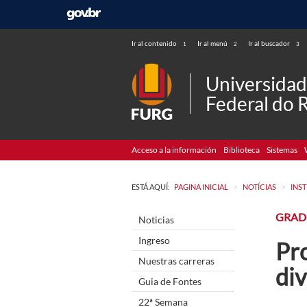
Ir al contenido
Ir al menú
Ir al buscador
1
2
3
Universida
Federal do 
Acceso a la información
Biblioteca
Sistemas
>
>
ESTÁ AQUÍ:
PAGINA INICIAL
NOTÍCIAS
INS
GRAD
Noticias
Ingreso
Pr
Nuestras carreras
di
Guia de Fontes
22ª Semana