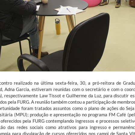
ontro realizado na última sexta-feira, 30, a pró-reitora de Grad
d, Adna Garcia, estiveram reunidas com o secretário e com o coo
), respectivamente Law Tissot e Guilherme da Luz, para discutir es
idos pela FURG. A reunião também contou a participação de membros
rtunidade foram tratados assuntos como o plano de ações do Sej
sitária (MPU); produção e apresentação no programa FM Café (pel
 oferecidos pela FURG contemplando ingressos e processos seletivo
ação das redes sociais como atrativos para ingresso e permanên
ampia para divulgação de cursos oferecidos nos campi de Santa Vit