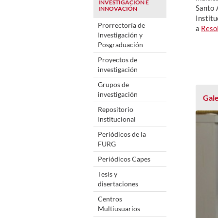
INVESTIGACIÓN E
Santo 
INNOVACIÓN
Instit
Prorrectoría de
a
Reso
Investigación y
Posgraduación
Proyectos de
investigación
Grupos de
investigación
Gale
Repositorio
Institucional
Periódicos de la
FURG
Periódicos Capes
Tesis y
disertaciones
Centros
Multiusuarios