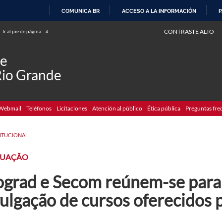
COMUNICA BR
ACCESO A LA INFORMACIÓN
P
IR
CONTRASTE ALTO
Ir al pie de página
4
AL
CONTENIDO
de
Rio Grande
Webmail
Teléfonos
Licitaciones
Atención al público
Ética pública
Preguntas fre
TITUCIONAL
UAÇÃO
ograd e Secom reúnem-se para 
vulgação de cursos oferecidos