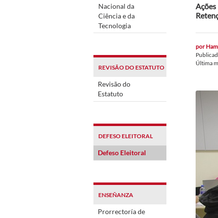
Ações 
Nacional da
Retenç
Ciência e da
Tecnologia
por
Hami
Publica
Última m
REVISÃO DO ESTATUTO
Revisão do
Estatuto
DEFESO ELEITORAL
Defeso Eleitoral
ENSEÑANZA
Prorrectoría de