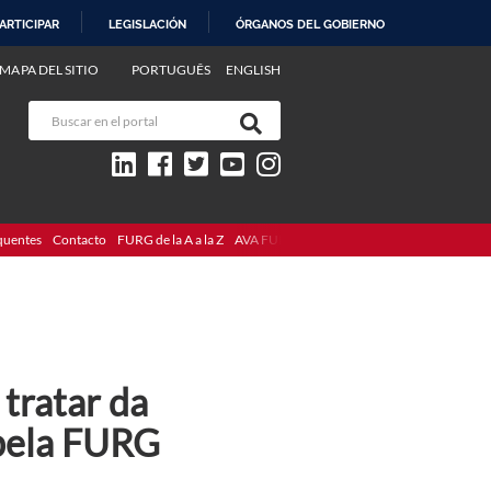
ARTICIPAR
LEGISLACIÓN
ÓRGANOS DEL GOBIERNO
MAPA DEL SITIO
PORTUGUÊS
ENGLISH
quentes
Contacto
FURG de la A a la Z
AVA FURG
tratar da
 pela FURG