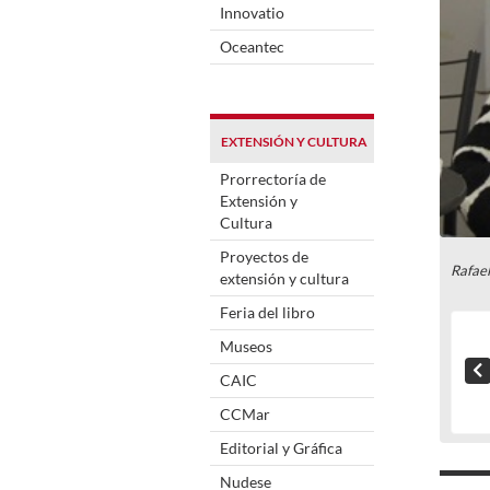
Innovatio
Oceantec
EXTENSIÓN Y CULTURA
Prorrectoría de
Extensión y
Cultura
Proyectos de
Rafae
extensión y cultura
Feria del libro
Museos
CAIC
CCMar
Editorial y Gráfica
Nudese