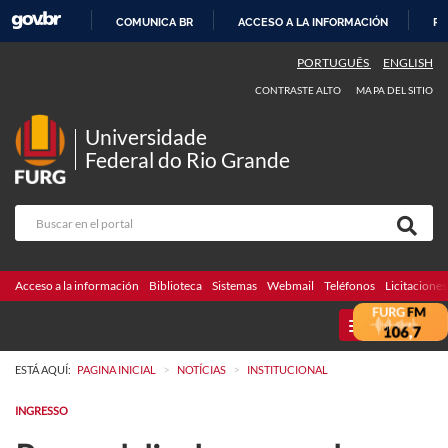
COMUNICA BR
ACCESO A LA INFORMACIÓN
PA
IR
PORTUGUÊS
ENGLISH
AL
CONTRASTE ALTO
MAPA DEL SITIO
CONTENIDO
Universidade
Federal do Rio Grande
Acceso a la información
Biblioteca
Sistemas
Webmail
Teléfonos
Licitaciones
MENU
>
>
ESTÁ AQUÍ:
PAGINA INICIAL
NOTÍCIAS
INSTITUCIONAL
INGRESSO