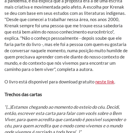
a pandemia, e ela explica que a proposta era a de uma escrita
mais criativa e movimentada pelo afeto. A escolha por Krenak
se deu com base em seus estudos com as literaturas indígenas.
"Desde que comecei a trabalhar nessa área, nos anos 2000,
Krenak sempre foi uma pessoa que me trouxe essa sabedoria
que está bem além do nosso conhecimento eurocêntrico",
explica. "Não o conheço pessoalmente - depois soube que ele
faria parte do livro -, mas ele foi a pessoa com quem eu gostaria
de conversar naquele momento, numa posição muito humilde de
quem precisava aprender com ele diante do nosso contexto de
mundo, e do contexto que nós vivemos para encontrar um
caminho para o bem viver", completa a autora.
O livro está disponível para download gratuito
neste link
.
Trechos das cartas
“(...)Estamos chegando ao momento do esteio do céu. Decidi,
então, escrever esta carta para falar com vocês sobre o Bem
Viver, para quem acredita que cantando é possível suspender o
céu, para quem acredita que o modo como vivemos e o mundo
onde vivemos é recriado a toda hora(...)”