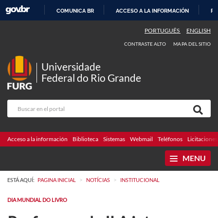
COMUNICA BR
ACCESO A LA INFORMACIÓN
PA
IR
PORTUGUÊS
ENGLISH
AL
CONTRASTE ALTO
MAPA DEL SITIO
CONTENIDO
Universidade
Federal do Rio Grande
Acceso a la información
Biblioteca
Sistemas
Webmail
Teléfonos
Licitaciones
MENU
>
>
ESTÁ AQUÍ:
PAGINA INICIAL
NOTÍCIAS
INSTITUCIONAL
DIA MUNDIAL DO LIVRO