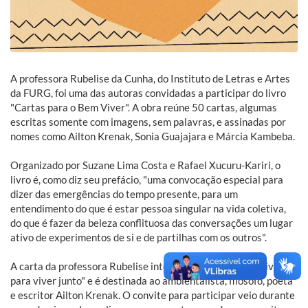
A professora Rubelise da Cunha, do Instituto de Letras e Artes
da FURG, foi uma das autoras convidadas a participar do livro
"Cartas para o Bem Viver". A obra reúne 50 cartas, algumas
escritas somente com imagens, sem palavras, e assinadas por
nomes como Ailton Krenak, Sonia Guajajara e Márcia Kambeba.
Organizado por Suzane Lima Costa e Rafael Xucuru-Kariri, o
livro é, como diz seu prefácio, "uma convocação especial para
dizer das emergências do tempo presente, para um
entendimento do que é estar pessoa singular na vida coletiva,
do que é fazer da beleza conflituosa das conversações um lugar
ativo de experimentos de si e de partilhas com os outros".
A carta da professora Rubelise integra a seção "O Bem Viver
para viver junto" e é destinada ao ambientalista, filósofo, poeta
e escritor Ailton Krenak. O convite para participar veio durante