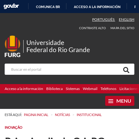
COMUNICA BR
ACCESO A LA INFORMACIÓN
PA
IR
PORTUGUÊS
ENGLISH
AL
CONTRASTE ALTO
MAPA DEL SITIO
CONTENIDO
Universidade
Federal do Rio Grande
Acceso a la información
Biblioteca
Sistemas
Webmail
Teléfonos
Licitaciones
MENU
>
>
ESTÁ AQUÍ:
PAGINA INICIAL
NOTÍCIAS
INSTITUCIONAL
INOVAÇÃO