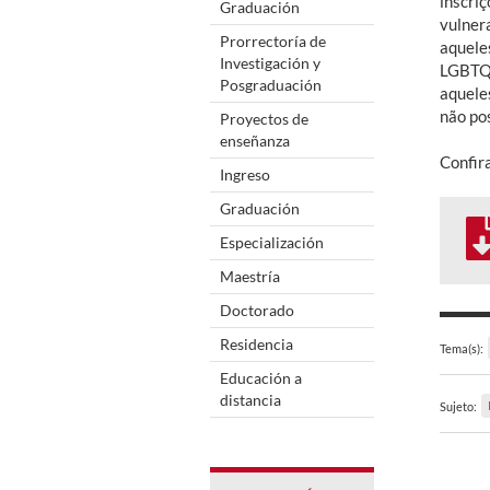
inscri
Graduación
vulner
Prorrectoría de
aquele
Investigación y
LGBTQI
Posgraduación
aquele
não po
Proyectos de
enseñanza
Confir
Ingreso
Graduación
Especialización
Maestría
Doctorado
Residencia
Tema(s):
Educación a
distancia
Sujeto: