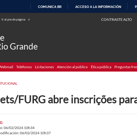
COMUNICA BR
ACCESO A LA INFORMACIÓN
P
IR
CONTRASTE ALTO
Ir al pie de página
4
AL
CONTENIDO
de
Rio Grande
Webmail
Teléfonos
Licitaciones
Atención al público
Ética pública
Preguntas fre
TITUCIONAL
iets/FURG abre inscrições par
G
do: 06/02/2024 10h34
odificación: 06/02/2024 10h37