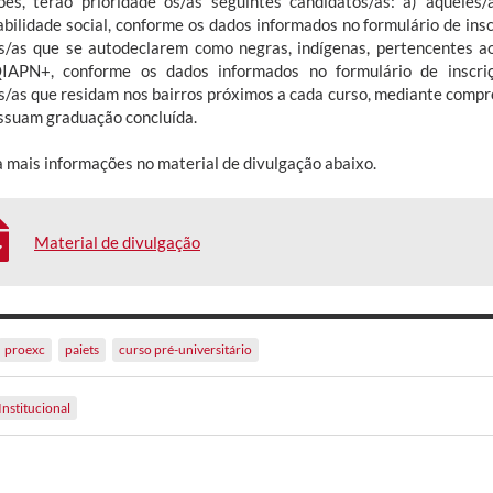
ções, terão prioridade os/as seguintes candidatos/as: a) aquele
abilidade social, conforme os dados informados no formulário de in
s/as que se autodeclarem como negras, indígenas, pertencentes a
APN+, conforme os dados informados no formulário de inscri
s/as que residam nos bairros próximos a cada curso, mediante compro
ssuam graduação concluída.
a mais informações no material de divulgação abaixo.
Material de divulgação
proexc
paiets
curso pré-universitário
Institucional