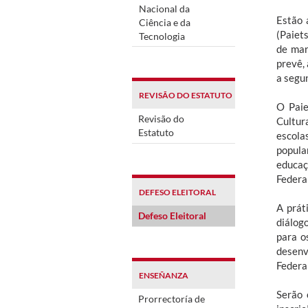
Nacional da
Estão 
Ciência e da
(Paiet
Tecnologia
de mar
prevê, 
a segu
REVISÃO DO ESTATUTO
O Paie
Revisão do
Cultur
Estatuto
escola
popula
educaç
Federal
DEFESO ELEITORAL
A prát
Defeso Eleitoral
diálog
para o
desenv
Federa
ENSEÑANZA
Serão 
Prorrectoría de