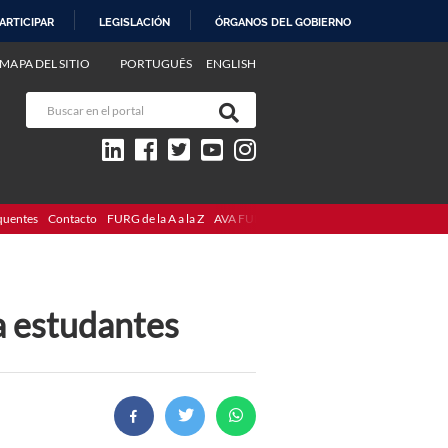
ARTICIPAR
LEGISLACIÓN
ÓRGANOS DEL GOBIERNO
MAPA DEL SITIO
PORTUGUÊS
ENGLISH
quentes
Contacto
FURG de la A a la Z
AVA FURG
a estudantes