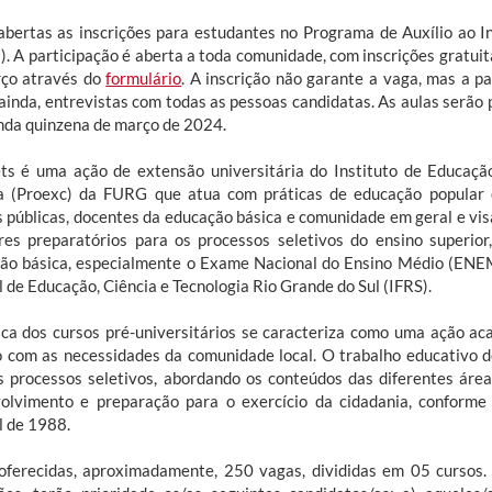
abertas as inscrições para estudantes no Programa de Auxílio ao I
s). A participação é aberta a toda comunidade, com inscrições gratuit
ço através do
formulário
. A inscrição não garante a vaga, mas a pa
ainda, entrevistas com todas as pessoas candidatas. As aulas serão p
nda quinzena de março de 2024.
ts é uma ação de extensão universitária do Instituto de Educação
a (Proexc) da FURG que atua com práticas de educação popular e
s públicas, docentes da educação básica e comunidade em geral e vis
res preparatórios para os processos seletivos do ensino superio
ão básica, especialmente o Exame Nacional do Ensino Médio (ENEM)
 de Educação, Ciência e Tecnologia Rio Grande do Sul (IFRS).
ica dos cursos pré-universitários se caracteriza como uma ação ac
o com as necessidades da comunidade local. O trabalho educativo 
s processos seletivos, abordando os conteúdos das diferentes ár
olvimento e preparação para o exercício da cidadania, conforme 
l de 1988.
oferecidas, aproximadamente, 250 vagas, divididas em 05 curso