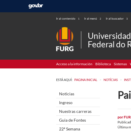
Ir al contenido
Ir al menú
Ir al buscador
1
2
3
Universida
Federal do 
Acceso a la información
Biblioteca
Sistemas
>
>
ESTÁ AQUÍ:
PAGINA INICIAL
NOTÍCIAS
INS
Pa
Noticias
Ingreso
Nuestras carreras
por
FUR
Guia de Fontes
Publica
Última m
22ª Semana