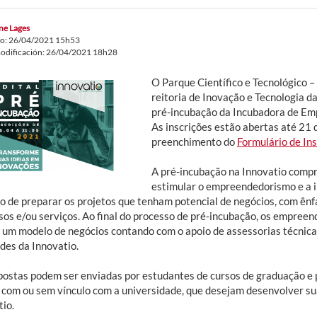
ne Lages
do: 26/04/2021 15h53
odificación: 26/04/2021 18h28
O Parque Científico e Tecnológico 
reitoria de Inovação e Tecnologia da
pré-incubação da Incubadora de Emp
As inscrições estão abertas até 21 
preenchimento do
Formulário de In
A pré-incubação na Innovatio comp
estimular o empreendedorismo e a i
vo de preparar os projetos que tenham potencial de negócios, com ên
sos e/ou serviços. Ao final do processo de pré-incubação, os empreen
r um modelo de negócios contando com o apoio de assessorias técnica
des da Innovatio.
postas podem ser enviadas por estudantes de cursos de graduação e
s, com ou sem vínculo com a universidade, que desejam desenvolver su
tio.