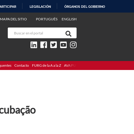
ARTICIPAR
LEGISLACIÓN
ÓRGANOS DEL GOBIERNO
MAPA DEL SITIO
PORTUGUÊS
ENGLISH
quentes
Contacto
FURG de la A a la Z
AVA FURG
ncubação