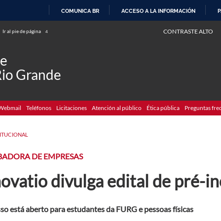
COMUNICA BR
ACCESO A LA INFORMACIÓN
P
IR
CONTRASTE ALTO
Ir al pie de página
4
AL
CONTENIDO
de
Rio Grande
Webmail
Teléfonos
Licitaciones
Atención al público
Ética pública
Preguntas fre
TITUCIONAL
BADORA DE EMPRESAS
ovatio divulga edital de pré-i
so está aberto para estudantes da FURG e pessoas físicas