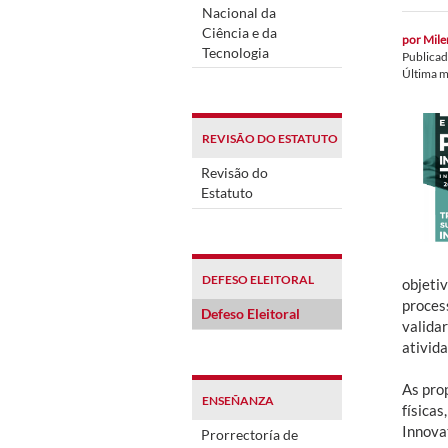
Nacional da
Ciência e da
por
Mile
Tecnologia
Publica
Última m
REVISÃO DO ESTATUTO
Revisão do
Estatuto
DEFESO ELEITORAL
objeti
proces
Defeso Eleitoral
valida
ativida
As pro
ENSEÑANZA
física
Innova
Prorrectoría de