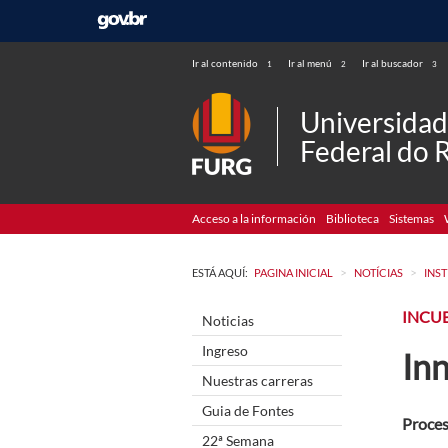
Ir al contenido
Ir al menú
Ir al buscador
1
2
3
Universida
Federal do 
Acceso a la información
Biblioteca
Sistemas
>
>
ESTÁ AQUÍ:
PAGINA INICIAL
NOTÍCIAS
INS
INCU
Noticias
Ingreso
Inn
Nuestras carreras
Guia de Fontes
Proces
22ª Semana