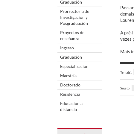
Graduación
Passan
Prorrectoría de
demais
Investigación y
Lourenç
Posgraduación
Proyectos de
A pré-
enseñanza
vezes 
Ingreso
Mais i
Graduación
Especialización
Tema(s):
Maestría
Doctorado
Sujeto:
Residencia
Educación a
distancia