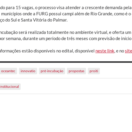
do para 15 vagas, o processo visa atender a crescente demanda pela
 municípios onde a FURG possui campi além de Rio Grande, como é o 
o do Sul e Santa Vitória do Palmar.
incubação será realizada totalmente no ambiente virtual, e oferta um
por semana, durante um período de três meses com previsão de início
nformações estão disponíveis no edital, disponível
neste link
, e no
sit
oceantec
innovatio
pré-incubação
propostas
proiti
Institucional