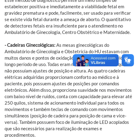
estabelecer positiva e imediatamente a viabilidade fetal em
gravidez prematura e pode, facilmente, ser usado para verificar
se existe vida fetal durante a ameaça de aborto. O quantitativo
de detectores fetais era insuficiente para o atendimento no
Ambulatório de Ginecologia, Centro Obstétrico e Maternidade.
- Cadeiras Ginecológicas:
As mesas ginecológicas do
Ambulatório de Ginecologia e Obstetrícia do HU estavam com
muitos danos e pontos de oxidação devido ao desgaste pelo
longo período de uso. Todas eram mesas fixas de exames que
não possuíam ajustes de posição e altura. As quatro cadeiras
elétricas adquiridas proporcionam conforto ao médico e à
paciente, pois possuem ajustes de posições por comandos
eletrônicos. Além disso, proporciona suavidade nos movimentos
com baixo nível de ruídos, conta com capacidade para elevar até
250 quilos, sistema de acionamento individual para todos os
movimentos e também teclas de comando com movimentos
simultâneos (posição de cadeira para posição de cama e vice-
versa). Também possuem foco de iluminação de LED acoplados
que são necessários para realização de exames e
procedimentos.