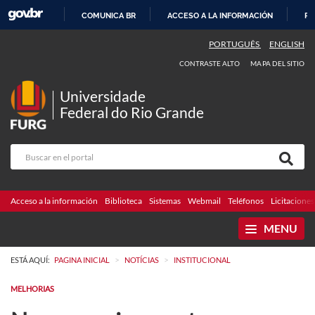
COMUNICA BR
ACCESO A LA INFORMACIÓN
PA
IR
PORTUGUÊS
ENGLISH
AL
CONTRASTE ALTO
MAPA DEL SITIO
CONTENIDO
Universidade
Federal do Rio Grande
Acceso a la información
Biblioteca
Sistemas
Webmail
Teléfonos
Licitaciones
MENU
>
>
ESTÁ AQUÍ:
PAGINA INICIAL
NOTÍCIAS
INSTITUCIONAL
MELHORIAS