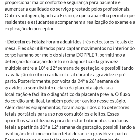
proporcionar maior conforto e segurança para paciente e
aumentar a qualidade do serviço prestado pelos profissionais.
Outra vantagem, ligada ao Ensino, é que o aparelho permite que
residentes e estudantes acompanhem a realização do exame e a
explicação do preceptor.
- Detectores Fetais:
Foram adquiridos três detectores fetais de
mesa. Eles são utilizados para captar movimentos no interior do
corpo humano por meio do sistema DOPPLER, permitindo a
detecção do coração do feto e o diagnóstico da gravidez
múltipla entre a 10ª e 12ª semana de gestação, e possibilitando
a avaliação do ritmo cardíaco fetal durante a gravidez e pré-
parto. Posteriormente, por volta da 24ª a 26ª semana de
gravidez, o som distinto e claro da placenta ajuda sua
localização e facilita o diagnóstico da placenta prévia. O fluxo
do cordão umbilical, também pode ser ouvido nesse estágio.
Além desses equipamentos, foram adquiridos oito detectores
fetais portáteis para uso nos consultórios e leitos. Esses
aparelhos são utilizados para detectar batimentos cardíacos
fetais a partir da 10ª a 12ª semana de gestação, possibilitando a
avaliação do ritmo cardíaco fetal durante a gravidez e parto.
Esse método de diagnóstico permite um meio simples de