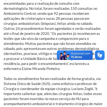
encaminhadas para a realização de consulta com
dermatologista. No total, foram realizadas 150 consultas no
Ambulatório Central, sendo que 92 pessoas receberam
aplicações de crioterapia e ouras 28 pessoas passaram
cirurgias ambulatoriais (biópsias), feitas ainda no sábado.
Outros 24 procedimentos foram agendados e serão realizados
até o final de janeiro de 2020. “Os pacientes já reconhecem as
lesões que são alvo da campanha e comparecem para o
atendimento. Muitos pacientes que não foram atendidos no
sábado, pois apresentavam outros problemas dermatológicos
(dermatites, psoríase, vitiligo e rosácea), mas foram orientados
a procurar a Unidade Básica de Saúde mais próxima de sua
residência, para pedir o encaminhamento”, esclareceu a
enfermeira Elaine Miranda Pinheiro.
Todos os atendimentos foram realizados de forma gratuita, via
Sistema Único de Saúde (SUS), como enfatiza o professor de
Cirurgia e coordenador da equipe cirúrgica, Luciano Zogbi, “é
importante salientar que, além das cirurgias feitas, todos esses
pacientes foram inseridos no nosso serviço do HU para
acompanhamento ambulatorial e tratamento cirúrgico de maior