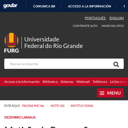
COMUNICA BR
ACCESO A LA INFORMACIÓN
PA
IR
PORTUGUÊS
ENGLISH
AL
CONTRASTE ALTO
MAPA DEL SITIO
CONTENIDO
Universidade
Federal do Rio Grande
Acceso a la información
Biblioteca
Sistemas
Webmail
Teléfonos
Licitaciones
MENU
>
>
ESTÁ AQUÍ:
PAGINA INICIAL
NOTÍCIAS
INSTITUCIONAL
DEZEMBRO LARANJA