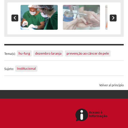
hu-furg
dezembro laranja
prevenção ao câncer de pele
Tema(s):
Institucional
Sujeto:
Volver al principio