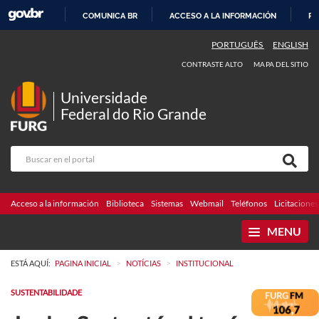
COMUNICA BR
ACCESO A LA INFORMACIÓN
PA
IR
PORTUGUÊS
ENGLISH
AL
CONTRASTE ALTO
MAPA DEL SITIO
CONTENIDO
Universidade
Federal do Rio Grande
Acceso a la información
Biblioteca
Sistemas
Webmail
Teléfonos
Licitaciones
MENU
>
>
ESTÁ AQUÍ:
PAGINA INICIAL
NOTÍCIAS
INSTITUCIONAL
SUSTENTABILIDADE