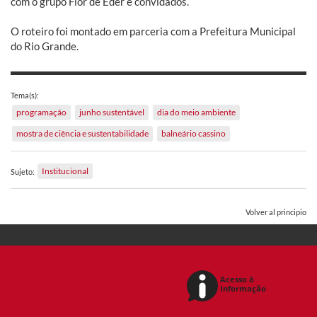
com o grupo Flor de Éder e convidados.
O roteiro foi montado em parceria com a Prefeitura Municipal
do Rio Grande.
Tema(s):
programação
junho sustentável
dia do meio ambiente
mostra de ciência e sustentabilidade
balneário cassino
Institucional
Sujeto:
Volver al principio